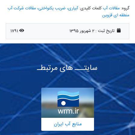
گروه:
مقالات آب
کلمات کلیدی:
آبیاری، ضریب یکنواختی، مقالات شرکت آب
منطقه ای قزوین
1791
2 شهریور 1395
تاریخ ثبت :
سایتـــ های مرتبطـ
منابع آب ایران