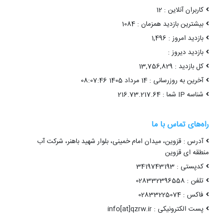
کاربران آنلاین : 12
بیشترین بازدید همزمان : 1084
بازدید امروز : 1,496
بازدید دیروز :
کل بازدید : 13,756,829
آخرین به روزرسانی : 14 مرداد 1405 08:07:46
شناسه IP شما : 216.73.217.64
راه‌های تماس با ما
آدرس : قزوین، میدان امام خمینی، بلوار شهید باهنر، شرکت آب
منطقه ای قزوین
کدپستی : 3419743193
تلفن : 028332396558
فاکس : 02833225074
پست الکترونیکی : info[at]qzrw.ir