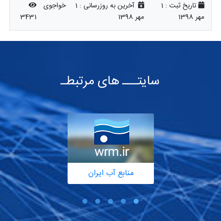
تاریخ ثبت :
1
آخرین به روزرسانی :
1
خواجوی
مهر 1398
مهر 1398
3431
سایتـــ های مرتبطـ
منابع آب ایران