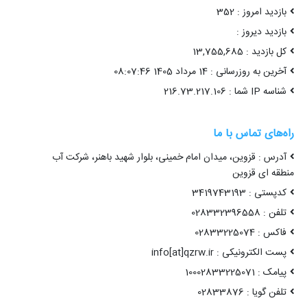
بازدید امروز : 352
بازدید دیروز :
کل بازدید : 13,755,685
آخرین به روزرسانی : 14 مرداد 1405 08:07:46
شناسه IP شما : 216.73.217.106
راه‌های تماس با ما
آدرس : قزوین، میدان امام خمینی، بلوار شهید باهنر، شرکت آب
منطقه ای قزوین
کدپستی : 3419743193
تلفن : 028332396558
فاکس : 02833225074
پست الکترونیکی : info[at]qzrw.ir
پیامک : 10002833225071
تلفن گویا : 02833876