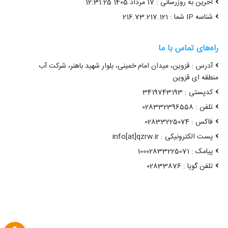
آخرین به روزرسانی : 17 مرداد 1405 12:31:25
شناسه IP شما : 216.73.217.121
راه‌های تماس با ما
آدرس : قزوین، میدان امام خمینی، بلوار شهید باهنر، شرکت آب
منطقه ای قزوین
کدپستی : 3419743193
تلفن : 028332396558
فاکس : 02833225074
پست الکترونیکی : info[at]qzrw.ir
پیامک : 10002833225071
تلفن گویا : 02833876