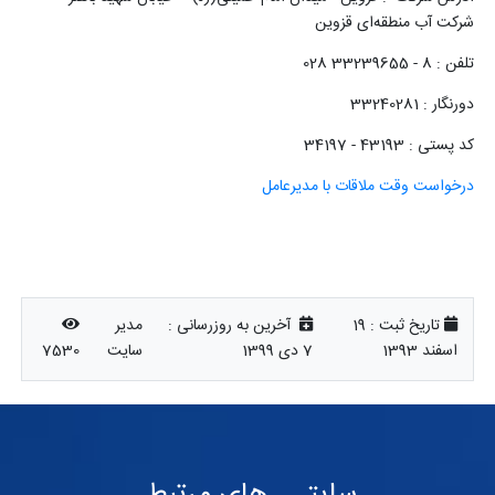
شرکت آب منطقه‌ای قزوین
تلفن : 8 - 33239655 028
دورنگار : 33240281
کد پستی : 43193 - 34197
درخواست وقت ملاقات با مدیرعامل
تاریخ ثبت :
19
آخرین به روزرسانی :
مدیر
اسفند 1393
7 دی 1399
سایت
7530