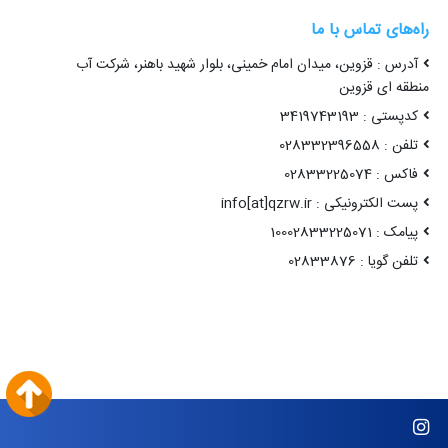
راه‌های تماس با ما
آدرس : قزوین، میدان امام خمینی، بلوار شهید باهنر، شرکت آب
منطقه ای قزوین
کدپستی : 3419743193
تلفن : 028332396558
فاکس : 02833225074
پست الکترونیکی : info[at]qzrw.ir
پیامک : 10002833225071
تلفن گویا : 02833876