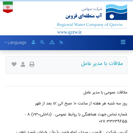
Language
ملاقات با مدیر عامل
ملاقات عمومی با مدیر عامل
روز سه شنبه هر هفته از ساعت 10 صبح الی 12 بعد از ظهر
شماره تماس جهت هماهنگی با روابط عمومی : (داخلی230) 8 -
33239655 028
آدرس شرکت : قزوین - میدان امام خمینی(ره) - خیابان شهید باهنر -