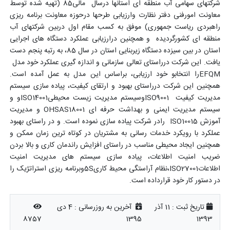
شرکتهای سهامی آب منطقه ای استانها درسال مالی85 (تهیه شده توسط
معاونت امورفنی دفتر نظارت وارزیابی طرحها درحوزه معاونت برنامه ریزی
راهبردی ریاست جمهوری) موفق به کسب مقام اول دربین شرکتهای آب
منطقه ای کشورگردیده و همچنین درارزیابی عملکرد دستگاه های اجرایی
استان در بین سیزده دستگاه زیربنایی استان در سال 85، به رتبه پنجم دست
یافت. این شرکت درراستای تعالی سازمانی و اندازه گیری عملکرد خود مدل
EFQMرا انتخابو خود ارزیابی، براساس این مدل به عمل آمده است.
همچنین این شرکت درراستای بهبود و ارتقای کیفیت، پیاده سازی سیستم
مدیریت کیفیت ISO9001وسیستم مدیریت زیست محیطیISO14001و و
سیستم مدیریت ایمنی و بهداشت حرفه ای OHSAS18001 و مدیریت
آموزش ISO10015 رادر شرکت پیاده سازی نموده است. و در راستای بهبود
عملکرد با رویکرد خدمات رسانی به مشتریان در کوتاه ترین زمان ممکن و
همچنین ایجاد محیطی مناسب در راستای افزایش راندمان کاری و بالا بردن
ضریب امنیت اطلاعات، پیاده سازی سیستم های مدیریت امنیت
اطلاعاتISO27001،نظام آراستگی محیط کاری5Sو
برنامه ریزی استراتژیک را
در دستور کار خود قرارداده است.
تاریخ ثبت :
11 آذر
آخرین به روزرسانی :
4 دی
8757
1395
1393