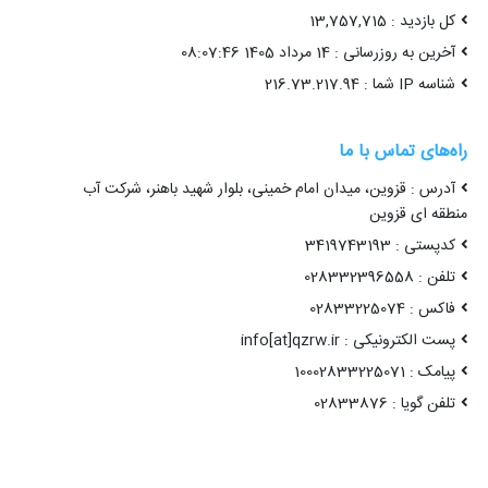
کل بازدید : 13,757,715
آخرین به روزرسانی : 14 مرداد 1405 08:07:46
شناسه IP شما : 216.73.217.94
راه‌های تماس با ما
آدرس : قزوین، میدان امام خمینی، بلوار شهید باهنر، شرکت آب
منطقه ای قزوین
کدپستی : 3419743193
تلفن : 028332396558
فاکس : 02833225074
پست الکترونیکی : info[at]qzrw.ir
پیامک : 10002833225071
تلفن گویا : 02833876