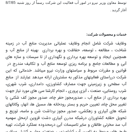
توسط معاون وزیر نیرو در امور آب فعالیت این شرکت رسماً از روز شنبه 8/7/85
آغاز گردید .
خدمات و محصولات شرکت:
وظایف شرکت شامل انجام وظایف عملیاتی مدیریت منابع آب در زمینه
شناخت ، مطالعه ، توسعه، حفاظت و بهره برداری بهینه از منابع آب و
همچنین ایجاد و توسعه بهره برداری و نگهداری از تا سیسات و سازه های
آبی و مطالعات جامع و برنامه ریزی توسعه منابع آب و تکالیف مندرج در
قوانین و مقررات مربوط و سیاستهای وزارت نیرو میباشد. خدماتی که این
شرکت درراستای فعالیتهای مذکور به مشتریان ارائه میدهد عبارتند از: منابع
آب سطحی و زیرزمینی جهت مصارف کشاورزی، دامداری، شرب شهری،
شرب روستایی، صنعت ، آبزی پروری ، انجام کارشنا سی های مورد نیاز جهت
بهره برداری از منابع آب ، صدورمجوز حفر چاه، صدور مجوز کف شکنی یا
تغییر محل چاه، تعیین حریم و بستر رودخانه ها، مسیل ها، انهار، وکانالهای
شبکه های آبیاری و زهکشی، صدور مجوز برداشت شن و ماسه، توزیع و
تحویل حقابه کشاورزان درشبکه مدرن آبیاری دشت قزوین ازمحل سهمیه
آب سد مخزنی طالقان و سایر تاسیسات آبی درمحدوده عملکرد شرکت، تهیه
طرح های مربوط به تامین آب کشاورزی ، صنعت، مهار و کنترل سیلاب،