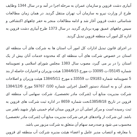
آبیاری دشت قزوین و سازمان عمران به مرحله اجرا در آمد و در سال 1344 وظایف
طرح از وزارت نیرو به سازمان آب تهران منتقل گردید. در همان زمان مطالعات
شناسائی دشت قزوین آغاز شد و ادامه مطالعات منجر به حفر چاههای اکتشافی و
سپس چاههای عمیق بهره برداری گردید. در سال 1373 طرح آبیاری دشت قزوین به
اداره کل امور آب منطقه قزوین تبدیل گردید.
در اجرای قانون تبدیل ادارات کل امور آب استان ها به شرکت های آب منطقه ای
استان در خصوص شرکت های آب منطقه ای که محدوده خدمات آنان بیش از یک
استان را در بر می گیرد، مصوب سال 1383 مجلس شورای اسلامی و تصویبنامه
شماره 35145/ ت 33095 ت مورخ 1384/6/15 هیئت وزیران و اختیارات حاصله از بند
5 تصویبنامه شماره 29183/ ت 33559 ه مورخ 1384/5/11 هیئت وزیران و اصلاحات
بعدی آن و به استناد دستور العمل اجرایی شماره 100/ 59767 مورخ 1384/12/6
شرکت مدیریت منابع آب (شرکت مادر تخصصی)، شرکت سهامی آب منطقه ای
قزوین در تاریخ 1385/8/18تحت شماره 8659 در اداره ثبت شرکت های قزوین به
ثبت رسیده است و مرکز اصلی آن در قزوین میدان امام خمینی بلوار شهید باهنر می
باشد. این شرکت از واحدهای فرعی شرکت مدیریت منابع آب (شرکت مادر تخصصی)
محسوب می شود و صددرصد سهام آن متعلق به شرکت مزبور می باشد.
با معارفه و انتصاب مدیر عامل و اعضاء هیئت مدیره شرکت آب منطقه ای قزوین