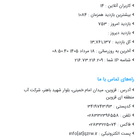
کاربران آنلاین : 14
بیشترین بازدید همزمان : 1084
بازدید امروز : 753
بازدید دیروز :
کل بازدید : 13,761,137
آخرین به روزرسانی : 18 مرداد 1405 08:50:40
شناسه IP شما : 216.73.216.209
راه‌های تماس با ما
آدرس : قزوین، میدان امام خمینی، بلوار شهید باهنر، شرکت آب
منطقه ای قزوین
کدپستی : 3419743193
تلفن : 028332396558
فاکس : 02833225074
پست الکترونیکی : info[at]qzrw.ir