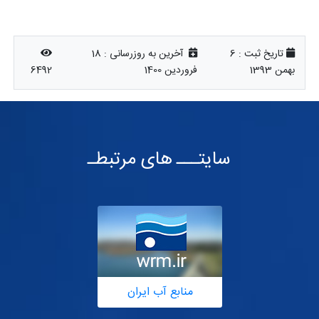
تاریخ ثبت :
6
آخرین به روزرسانی :
18
بهمن 1393
فروردین 1400
6492
سایتـــ های مرتبطـ
منابع آب ایران