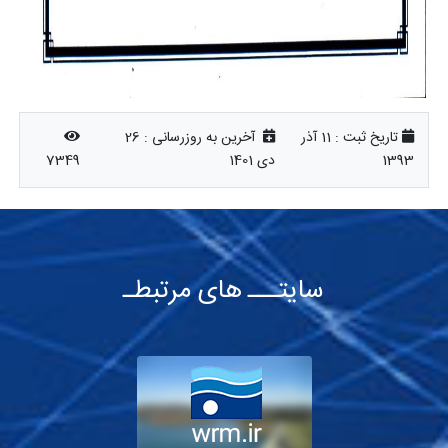
تاریخ ثبت :
11 آذر
آخرین به روزرسانی :
26
1393
دی 1401
7349
سایتـــ های مرتبطـ