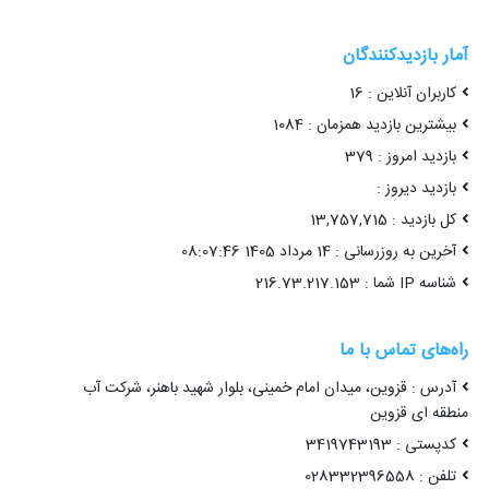
آمار بازدیدکنندگان
کاربران آنلاین : 16
بیشترین بازدید همزمان : 1084
بازدید امروز : 379
بازدید دیروز :
کل بازدید : 13,757,715
آخرین به روزرسانی : 14 مرداد 1405 08:07:46
شناسه IP شما : 216.73.217.153
راه‌های تماس با ما
آدرس : قزوین، میدان امام خمینی، بلوار شهید باهنر، شرکت آب
منطقه ای قزوین
کدپستی : 3419743193
تلفن : 028332396558