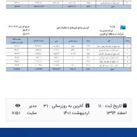
تاریخ ثبت :
11
آخرین به روزرسانی :
31
مدیر
اسفند 1394
اردیبهشت 1401
سایت
8151