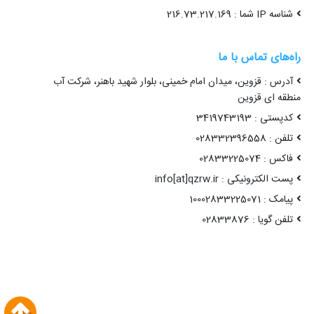
شناسه IP شما : 216.73.217.169
راه‌های تماس با ما
آدرس : قزوین، میدان امام خمینی، بلوار شهید باهنر، شرکت آب
منطقه ای قزوین
کدپستی : 3419743193
تلفن : 028332396558
فاکس : 02833225074
پست الکترونیکی : info[at]qzrw.ir
پیامک : 10002833225071
تلفن گویا : 02833876