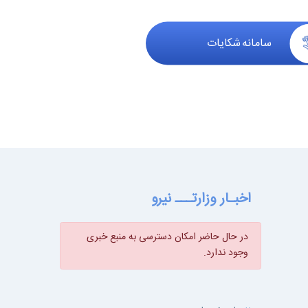
سامانه شکایات
اخبـار وزارتـــ نیرو
در حال حاضر امکان دسترسی به منبع خبری
وجود ندارد.