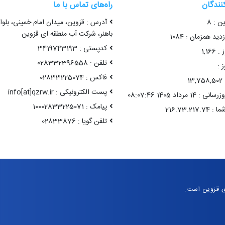
کنندگان
راه‌های تماس با ما
ن : 8
آدرس : قزوین، میدان امام خمینی، بلوا
باهنر، شرکت آب منطقه ای قزوین
ید همزمان : 1084
کدپستی : 3419743193
1,16
تلفن : 028332396558
 :
فاکس : 02833225074
1
پست الکترونیکی : info[at]qzrw.ir
1 مرداد 1405 08:07:46
پیامک : 10002833225071
تلفن گویا : 02833876
ی قزوین است.