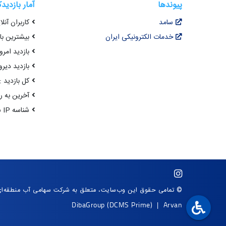
پیوندها
آمار بازدید
سامد
کاربران آنلای
خدمات الکترونیکی ایران
بیشترین بازد
بازدید امروز : 6
بازدید دیروز
کل بازدید : 3,758,502
آخرین به روزرسانی : 4
شناسه IP شما : 216.73.217.74
© تمامی حقوق این وب‌سایت، متعلق به شرکت سهامی آب منطقه‌ا
DibaGroup
(DCMS Prime)
|
Arvan