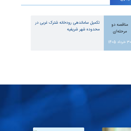
تکمیل ساماندهی رودخانه شترک غربی در
مناقصه دو
ارزیابی
محدوده شهر شریفیه
مرحله‌ای
20 اردیبهش
1405
 خرداد 1405