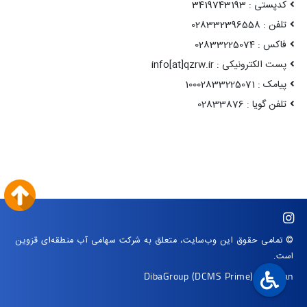
کدپستی : 3419743193
تلفن : 028332396558
فاکس : 02833225074
پست الکترونیکی : info[at]qzrw.ir
پیامک : 10002833225071
تلفن گویا : 02833876
© تمامی حقوق این وب‌سایت، متعلق به شرکت سهامی آب منطقه‌ای قزوین
است.
DibaGroup
(DCMS Prime)
|
Arvan