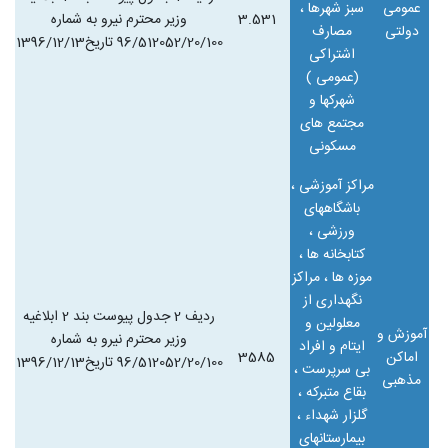
عمومی
سبز شهرها ،
3.531
وزیر محترم نیرو به شماره
دولتی
مصارف
96/512052/20/100 تاریخ1396/12/13
اشتراکی
(عمومی )
شهرکها و
مجتمع های
مسکونی
مراکز آموزشی ،
باشگاههای
ورزشی ،
کتابخانه ها ،
موزه
ها ، مراکز
نگهداری از
ردیف 2 جدول پیوست بند 2 ابلاغیه
معلولین و
آموزش و
وزیر محترم نیرو به شماره
ایتام و افراد
اماکن
3585
96/512052/20/100 تاریخ1396/12/13
بی سرپرست ،
مذهبی
بقاع متبرکه ،
گلزار شهداء ،
بیمارستانهای