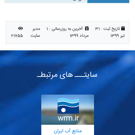
تاریخ ثبت :
31
آخرین به روزرسانی :
1
مدیر
تیر 1399
مرداد 1399
سایت
21755
سایتـــ های مرتبطـ
منابع آب ایران