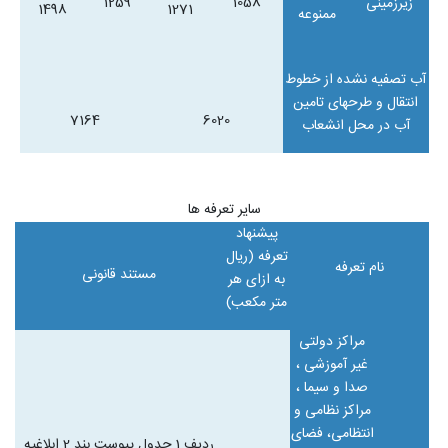
1259
1058
زیرزمینی
1498
1271
ممنوعه
آب تصفیه نشده از خطوط
انتقال و طرحهای تامین
7164
6020
آب در محل انشعاب
سایر تعرفه ها
پیشنهاد
تعرفه (ریال
نام تعرفه
مستند قانونی
به ازای هر
متر مکعب)
مراکز دولتی
غیر آموزشی ،
صدا و سیما ،
مراکز نظامی و
انتظامی، فضای
ردیف 1 جدول پیوست بند 2 ابلاغیه