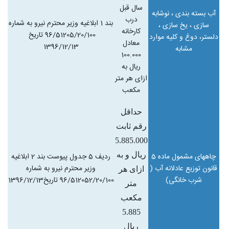
سال قبل
آب بسته بندی ، نوشابه
درب
بند 1 ابلاغیه وزیر محترم نیرو به شماره
سازی ، یخ سازی ،
کارخانه
96/51205/20/100 تاریخ
دلستر، دوغ و کلیه موارد
معادل
1396
12/13/
مشابه
100.000
ریال به
ازای هر متر
مکعب
حداقل
رقم ثابت
5.885.000
ریال و به
چاههای مشمول ماده 5
ردیف 5 جدول پیوست بند 2 ابلاغیه
قانون توزیع عادلانه آب (
وزیر محترم نیرو به شماره
ازای هر
شرب خانگی)
96/512052/20/100 تاریخ1396/12/13
متر
مکعب
5.885
ریال