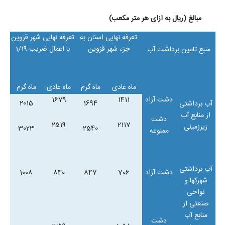
مبالغ (ریال به ازای هر متر مکعب)
تعرفه نهایی استان به
تعرفه نهایی شهر قزوین
جزء شهر قزوین
با اعمال ضریب 1/19
منبع تامین برداشت آب
ماه عادی
ماه گرم
ماه عادی
ماه گرم
دشت آزاد
1411
1679
2015
1694
آب برداشتی
از منابع آب
دشت
2519
2117
زیرزمینی
3023
2540
ممنوعه
آب برداشتی
دشت آزاد
706
847
840
1008
شهرکها و
نواحی
صنعتی از
منابع آب
دشت