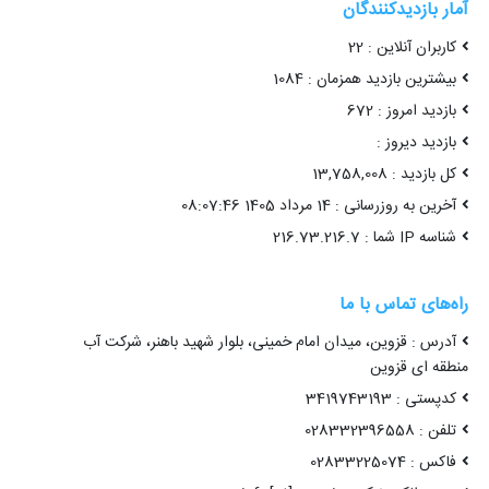
آمار بازدیدکنندگان
کاربران آنلاین : 22
بیشترین بازدید همزمان : 1084
بازدید امروز : 672
بازدید دیروز :
کل بازدید : 13,758,008
آخرین به روزرسانی : 14 مرداد 1405 08:07:46
شناسه IP شما : 216.73.216.7
راه‌های تماس با ما
آدرس : قزوین، میدان امام خمینی، بلوار شهید باهنر، شرکت آب
منطقه ای قزوین
کدپستی : 3419743193
تلفن : 028332396558
فاکس : 02833225074