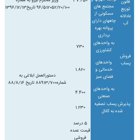
37.450
وزیر محترم نیرو به شماره
قانون
مجتمع های
96/512052/20/100 تاریخ1396/12/13
توزیع
مسکونی از
عادلانه
چاههای دارای
آب
پروانه بهره
برداری
به واحدهای
730
کشاورزی
فروش
واحدهای
پساب
خدماتی و
1.820
دستورالعمل ابلاغی به
فضای سبز
شماره88913/700 تاریخ 88/8/16
به واحدهای
4.400
صنعتی
پذیرش پساب تصفیه
1.230
شده به کانال
5 درصد
قیمت عمده
فروشی