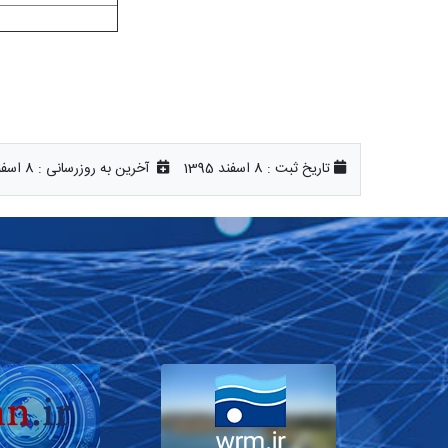
تاریخ ثبت :
8 اسفند 1395
آخرین به روزرسانی :
8 اسفند 1395