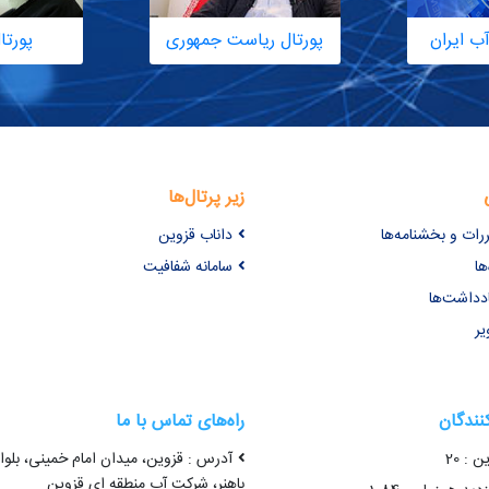
ب ایران
پورتال ریاست جمهوری
پورتا
زیر پرتال‌ها
ررات و بخشنامه‌ها
داناب قزوین
ها
سامانه شفافیت
ادداشت‌ها
یر
کنندگان
راه‌های تماس با ما
ن : 20
آدرس : قزوین، میدان امام خمینی، بلوا
باهنر، شرکت آب منطقه ای قزوین