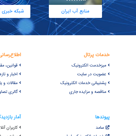
منابع آب ایران
شبکه خبری آ
خدمات پرتال
اطلاع‌رسانی
میزخدمت الکترونیک
قوانین، مق
عضویت در سایت
اخبار و تازه‌
پشتیبانی خدمات الکترونیک
مقالات و ی
مناقصه و مزایده جاری
گالری تصاو
پیوندها
آمار بازدید
سامد
کاربران آنلای