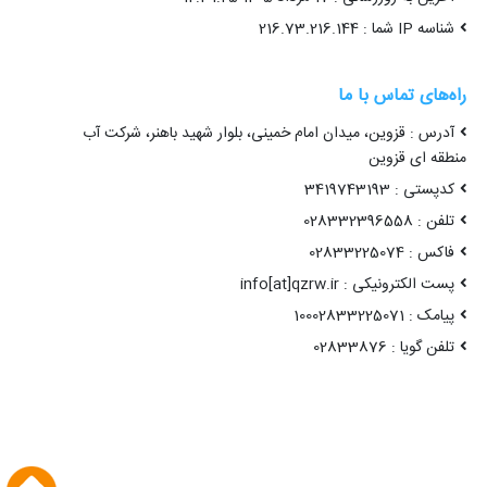
شناسه IP شما : 216.73.216.144
راه‌های تماس با ما
آدرس : قزوین، میدان امام خمینی، بلوار شهید باهنر، شرکت آب
منطقه ای قزوین
کدپستی : 3419743193
تلفن : 028332396558
فاکس : 02833225074
پست الکترونیکی : info[at]qzrw.ir
پیامک : 10002833225071
تلفن گویا : 02833876