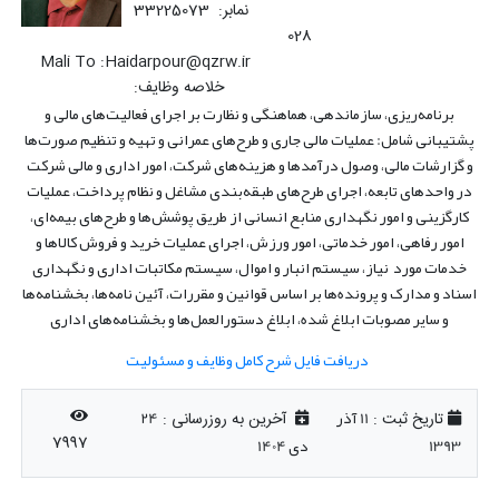
نمابر: 33225073
028
Mali To :Haidarpour@qzrw.ir
خلاصه وظایف:
برنامه‌ریزی، سازماندهی، هماهنگی و نظارت بر اجرای فعالیت‌های مالی و
پشتیبانی شامل: عملیات مالی جاری و طرح‌های عمرانی و تهیه و تنظیم صورت‌ها
و گزارشات مالی، وصول درآمدها و هزینه‌های شرکت، امور اداری و مالی شرکت
در واحدهای تابعه، اجرای طرح‌های طبقه‌بندی مشاغل و نظام پرداخت، عملیات
کارگزینی و امور نگهداری منابع انسانی از طریق پوشش‌ها و طرح‌های بیمه‌ای،
امور رفاهی، امور خدماتی، امور ورزش، اجرای عملیات خرید و فروش کالاها و
خدمات مورد نیاز، سیستم انبار و اموال، سیستم مکاتبات اداری و نگهداری
اسناد و مدارک و پرونده‌ها بر اساس قوانین و مقررات، آئین نامه‌ها، بخشنامه‌ها
و سایر مصوبات ابلاغ شده، ابلاغ دستورالعمل‌ها و بخشنامه‌های اداری
دریافت فایل شرح کامل وظایف و مسئولیت
11 آذر
24
تاریخ ثبت :
آخرین به روزرسانی :
1393
دی 1404
7997