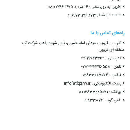
آخرین به روزرسانی : 14 مرداد 1405 08:07:46
شناسه IP شما : 216.73.216.173
راه‌های تماس با ما
آدرس : قزوین، میدان امام خمینی، بلوار شهید باهنر، شرکت آب
منطقه ای قزوین
کدپستی : 3419743193
تلفن : 028332396558
فاکس : 02833225074
پست الکترونیکی : info[at]qzrw.ir
پیامک : 10002833225071
تلفن گویا : 02833876