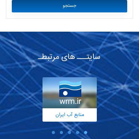
جستجو
سایتـــ های مرتبطـ
منابع آب ایران