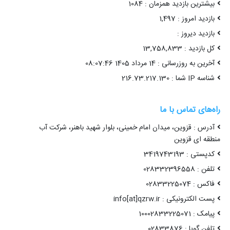
بیشترین بازدید همزمان : 1084
بازدید امروز : 1,497
بازدید دیروز :
کل بازدید : 13,758,833
آخرین به روزرسانی : 14 مرداد 1405 08:07:46
شناسه IP شما : 216.73.217.130
راه‌های تماس با ما
آدرس : قزوین، میدان امام خمینی، بلوار شهید باهنر، شرکت آب
منطقه ای قزوین
کدپستی : 3419743193
تلفن : 028332396558
فاکس : 02833225074
پست الکترونیکی : info[at]qzrw.ir
پیامک : 10002833225071
تلفن گویا : 02833876