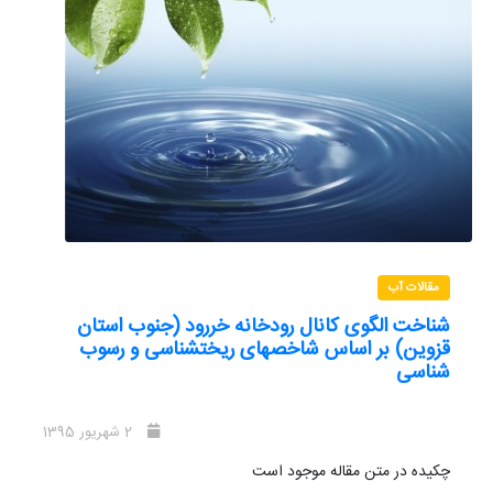
مقالات آب
شناخت الگوی کانال رودخانه خررود (جنوب استان
قزوین) بر اساس شاخصهای ریختشناسی و رسوب
شناسی
2 شهریور 1395
چکیده در متن مقاله موجود است