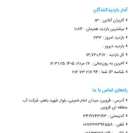
آمار بازدیدکنندگان
کاربران آنلاین : 13
بیشترین بازدید همزمان : 1084
بازدید امروز : 233
بازدید دیروز :
کل بازدید : 13,760,617
آخرین به روزرسانی : 17 مرداد 1405 12:31:25
شناسه IP شما : 216.73.217.94
راه‌های تماس با ما
آدرس : قزوین، میدان امام خمینی، بلوار شهید باهنر، شرکت آب
منطقه ای قزوین
کدپستی : 3419743193
تلفن : 028332396558