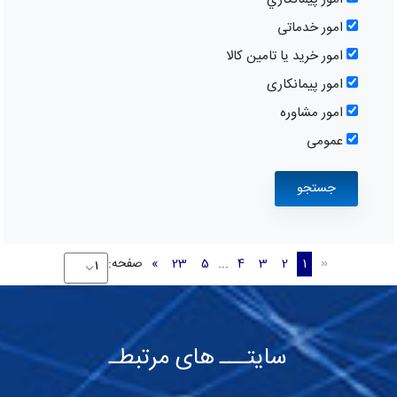
امور خدماتی
امور خرید یا تامین کالا
امور پیمانکاری
امور مشاوره
عمومی
1
2
3
4
...
5
23
»
صفحه:
«
سایتـــ های مرتبطـ