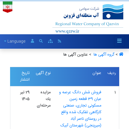
Language
>
گروه آگهی ها ‏
> عناوین آگهی ها
ردیف
عنوان
نوع آگهی
تاریخ
انتشار
1
فروش شش دانگ عرصه و
مزایده
29 تیر
عیان 39 قطعه زمین
یك
1405
مسکونی تجاری، صنعتی
مرحله‌ای
کارگاهی تفکیک شده واقع
در روستای ناصر آباد
(میرپنجی) شهرستان آبیک