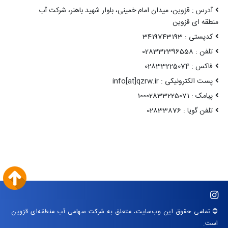
آدرس : قزوین، میدان امام خمینی، بلوار شهید باهنر، شرکت آب
منطقه ای قزوین
کدپستی : 3419743193
تلفن : 028332396558
فاکس : 02833225074
پست الکترونیکی : info[at]qzrw.ir
پیامک : 10002833225071
تلفن گویا : 02833876
© تمامی حقوق این وب‌سایت، متعلق به شرکت سهامی آب منطقه‌ای قزوین
است.