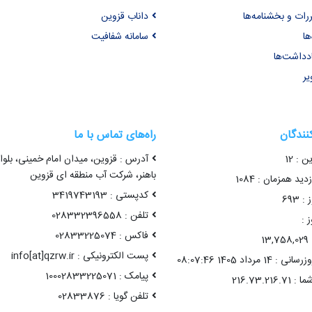
ررات و بخشنامه‌ها
داناب قزوین
ها
سامانه شفافیت
ادداشت‌ها
یر
کنندگان
راه‌های تماس با ما
ن : 12
آدرس : قزوین، میدان امام خمینی، بلوا
باهنر، شرکت آب منطقه ای قزوین
ید همزمان : 1084
کدپستی : 3419743193
 693
تلفن : 028332396558
 :
فاکس : 02833225074
1
پست الکترونیکی : info[at]qzrw.ir
1 مرداد 1405 08:07:46
پیامک : 10002833225071
تلفن گویا : 02833876