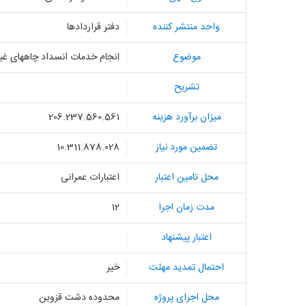
واحد منتشر کننده
دفتر قراردادها
موضوع
انجام خدمات انسداد چاههای غی
تشریح
میزان برآورد هزینه
206.237.560.561
تضمین مورد نیاز
10.311.878.028
محل تامین اعتبار
اعتبارات عمرانی
مدت زمان اجرا
12
اعتبار پیشنهاد
احتمال تمدید مهلت
خیر
محل اجرای پروژه
محدوده دشت قزوین