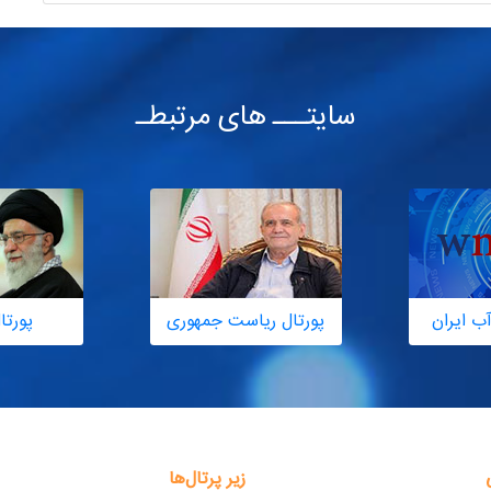
سایتـــ های مرتبطـ
ب ایران
پورتال ریاست جمهوری
پورتا
زیر پرتال‌ها