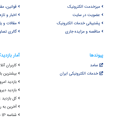
میزخدمت الکترونیک
قوانین، مق
عضویت در سایت
اخبار و تازه‌
پشتیبانی خدمات الکترونیک
مقالات و ی
مناقصه و مزایده جاری
گالری تصاو
پیوندها
آمار بازدید
سامد
کاربران آنلای
خدمات الکترونیکی ایران
بیشترین بازد
بازدید امروز :
بازدید دیروز
کل بازدید : 3,758,029
آخرین به روزرسانی : 4
شناسه IP شما : 216.73.216.71