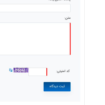
متن:
کد امنیتی: