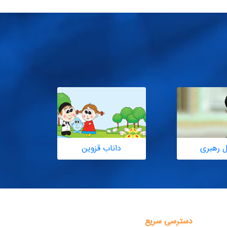
ل رهبری
داناب قزوین
دسترسی سریع