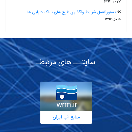
27 دی 1396
دستورالعمل شرایط واگذاری طرح های تملک دارایی ها
18 دی 1396
سایتـــ های مرتبطـ
منابع آب ایران