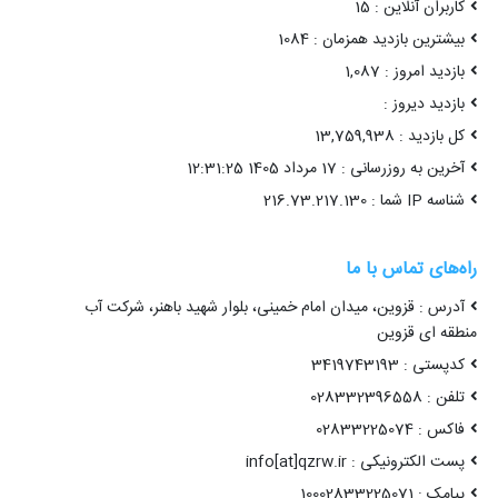
کاربران آنلاین : 15
بیشترین بازدید همزمان : 1084
بازدید امروز : 1,087
بازدید دیروز :
کل بازدید : 13,759,938
آخرین به روزرسانی : 17 مرداد 1405 12:31:25
شناسه IP شما : 216.73.217.130
راه‌های تماس با ما
آدرس : قزوین، میدان امام خمینی، بلوار شهید باهنر، شرکت آب
منطقه ای قزوین
کدپستی : 3419743193
تلفن : 028332396558
فاکس : 02833225074
پست الکترونیکی : info[at]qzrw.ir
پیامک : 10002833225071