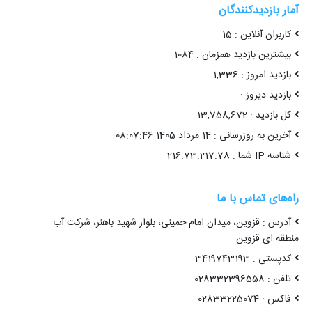
آمار بازدیدکنندگان
کاربران آنلاین : 15
بیشترین بازدید همزمان : 1084
بازدید امروز : 1,336
بازدید دیروز :
کل بازدید : 13,758,672
آخرین به روزرسانی : 14 مرداد 1405 08:07:46
شناسه IP شما : 216.73.217.78
راه‌های تماس با ما
آدرس : قزوین، میدان امام خمینی، بلوار شهید باهنر، شرکت آب
منطقه ای قزوین
کدپستی : 3419743193
تلفن : 028332396558
فاکس : 02833225074