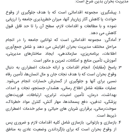
مدیریت بحران بدین شرح است:
پیشگیری: مجموعه اقداماتی است که با هدف جلوگیری از وقوع
حوادث یا کاهش آثار زیان
بار آنها، میزان خطرپذیری جامعه را ارزیابی
نموده و با مطالعات و اقدامات لازم، سطح آن را تا حد قابل قبول
کاهش می دهد.
آمادگی: مجموعه اقداماتی است که توانایی جامعه را در انجام
مراحل مختلف مدیریت بحران افزایش می دهد و شامل جمع
آوری
اطلاعات، برنامه
ریزی، سازماندهی، ایجاد ساختارهای مدیریتی،
آموزش، تأمین منابع و امکانات، تمرین و مانور است.
پاسخ (مقابله): انجام اقدامات و ارائه خدمات اضطراری به دنبال
وقوع بحران است که با هدف نجات جان و مال انسان
ها، تأمین رفاه
نسبی برای آنها و جلوگیری از گسترش خسارات انجام می
شود.
عملیات مقابله شامل اطلاع رسانی، هشدار، جستجو، نجات و امداد،
بهداشت، درمان، تأمین امنیت، ترابری، ارتباطات، فوریت
های
پزشکی، تدفین، دفع پسماندها، مهار آتش، کنترل مواد خطرناک،
سوخت
رسانی، برقراری شریان های حیاتی و سایر خدمات اضطراری
ذیربط است.
بازسازی و بازتوانی: بازسازی شامل کلیه اقدامات لازم و ضروری پس
از وقوع بحران است که برای بازگرداندن وضعیت عادی به مناطق