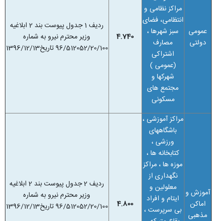
مراکز نظامی و
انتظامی، فضای
ردیف 1 جدول پیوست بند 2 ابلاغیه
عمومی
سبز شهرها ،
4.740
وزیر محترم نیرو به شماره
دولتی
مصارف
96/512052/20/100 تاریخ1396/12/13
اشتراکی
(عمومی )
شهرکها و
مجتمع های
مسکونی
مراکز آموزشی ،
باشگاههای
ورزشی ،
کتابخانه ها ،
موزه
ها ، مراکز
نگهداری از
ردیف 2 جدول پیوست بند 2 ابلاغیه
معلولین و
آموزش و
وزیر محترم نیرو به شماره
ایتام و افراد
اماکن
4.800
96/512052/20/100 تاریخ1396/12/13
بی سرپرست ،
مذهبی