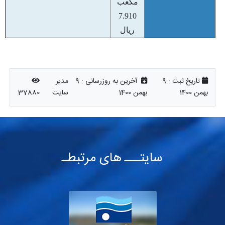
مکعب
7.910
ریال
تاریخ ثبت :
9
آخرین به روزرسانی :
9
مدیر
بهمن 1400
بهمن 1400
سایت
37880
سایتـــ های مرتبطـ