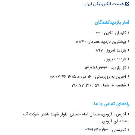
خدمات الکترونیکی ایران
آمار بازدیدکنندگان
کاربران آنلاین : 22
بیشترین بازدید همزمان : 1084
بازدید امروز : 897
بازدید دیروز :
کل بازدید : 13,758,233
آخرین به روزرسانی : 14 مرداد 1405 08:07:46
شناسه IP شما : 216.73.216.159
راه‌های تماس با ما
آدرس : قزوین، میدان امام خمینی، بلوار شهید باهنر، شرکت آب
منطقه ای قزوین
کدپستی : 3419743193