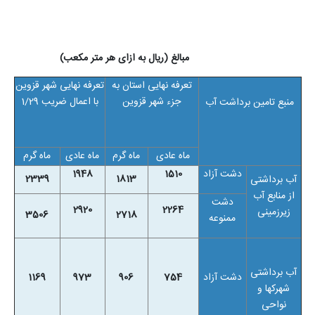
مبالغ (ریال به ازای هر متر مکعب)
تعرفه نهایی استان به
تعرفه نهایی شهر قزوین
جزء شهر قزوین
با اعمال ضریب 1/29
منبع تامین برداشت آب
ماه عادی
ماه گرم
ماه عادی
ماه گرم
دشت آزاد
1510
1948
2339
1813
آب برداشتی
از منابع آب
دشت
2920
2264
زیرزمینی
3506
2718
ممنوعه
آب برداشتی
دشت آزاد
754
906
973
1169
شهرکها و
نواحی