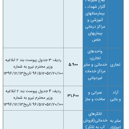
بقاع متبرکه ،
گلزار شهداء ،
بیمارستانهای
آموزشی و
مراکز درمانی
بیماریهای
خاص
واحدهای
تجاری،
ردیف 3 جدول پیوست بند 2 ابلاغیه
تجاری
خدماتی و سایر
5.900
وزیر محترم نیرو به شماره
مراکز خدمات
96/512052/20/100 تاریخ1396/12/13
غیردولتی
ردیف 4 جدول پیوست بند 2 ابلاغیه
آزاد
عمرانی و
31.600
وزیر محترم نیرو به شماره
و بنایی
ساخت و ساز
96/512052/20/100 تاریخ1396/12/13
تانکرهای
خدماتی(فروش
سایر به
آب به تانکر)
استثناء