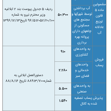
مشمولین
آب برداشتی
ردیف 5 جدول پیوست بند 2 ابلاغیه
ماده 5
توسط شهرکها و
50.300
وزیر محترم نیرو به شماره
قانون
مجتمع های
96/512052/20/100 تاریخ1396/12/13
توزیع
مسکونی از
عادلانه
چاههای دارای
آب
پروانه بهره
برداری
به واحدهای
910
کشاورزی
فروش
واحدهای
پساب
خدماتی و
2.280
دستورالعمل ابلاغی به
فضای سبز
شماره88913/700 تاریخ 88/8/16
به واحدهای
5.500
صنعتی
پذیرش پساب تصفیه
1.540
شده به کانال