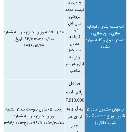
5 درصد
قیمت عمده
فروشی
سال قبل
آب بسته بندی ، نوشابه
درب
بند 1 ابلاغیه وزیر محترم نیرو به شماره
سازی ، یخ سازی ،
کارخانه
96/51205/20/100 تاریخ
دلستر، دوغ و کلیه موارد
معادل
1396
12/13/
مشابه
107.000
ریال به
ازای هر متر
مکعب
حداقل
رقم ثابت
7.910.000
ریال و به
چاههای مشمول ماده 5
ردیف 5 جدول پیوست بند 2 ابلاغیه
قانون توزیع عادلانه آب (
وزیر محترم نیرو به شماره
ازای هر
شرب خانگی)
96/512052/20/100 تاریخ1396/12/13
متر