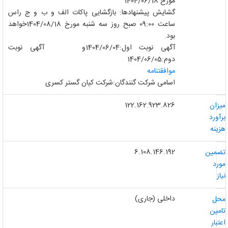
مورخ 1404/06/18
گشایش پیشنهادها: بازگشایی پاکات الف و ب و ج راس
ساعت 09:00 صبح روز سه شنبه مورخ 1404/08/18خواهد
بود.
آگهی نوبت اول:1404/06/04و آگهی نوبت
دوم:1404/06/05
موافقتنامه
اسامی شرکت گنندگان:شرکت کیان گستر کسری
122.162.923.826
یزان
رآورد
زینه
6.108.146.192
ضمین
ورد
از
داخلی (جاری)
حل
امین
عتبار