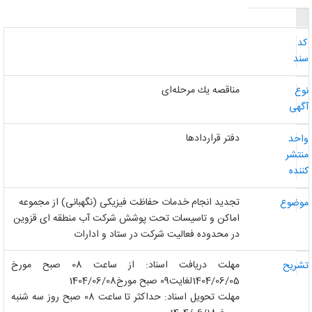
د
ند
مناقصه یك مرحله‌ای
وع
گهی
دفتر قراردادها
احد
نتشر
ننده
تجدید انجام خدمات حفاظت فیزیکی (نگهبانی) از مجموعه
وضوع
اماکن و تاسیسات تحت پوشش شرکت آب منطقه ای قزوین
در محدوده فعالیت شرکت در ستاد و ادارات
مهلت دریافت اسناد: از ساعت 08 صبح مورخ
شریح
1404/06/05لغایت09 صبح مورخ1404/06/08
مهلت تحویل اسناد: حداکثر تا ساعت 08 صبح روز سه شنبه