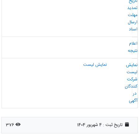
اریخ
مدید
هلت
رسال
سناد
علام
تیجه
نمایش لیست
مایش
یست
رکت
نندگان
ر
گهی
تاریخ ثبت :
4 شهریور 1404
376