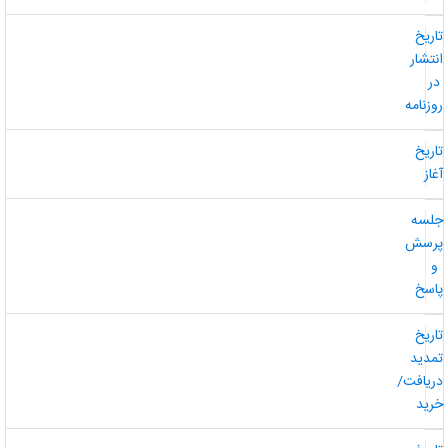
اریخ
نتشار
ر
وزنامه
اریخ
غاز
لسه
رسش
و
اسخ
اریخ
مدید
ریافت/
رید