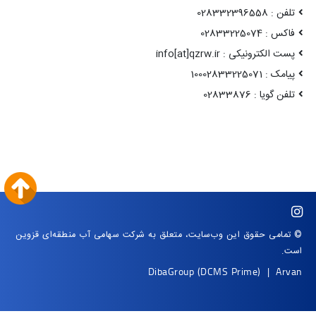
تلفن : 028332396558
فاکس : 02833225074
پست الکترونیکی : info[at]qzrw.ir
پیامک : 10002833225071
تلفن گویا : 02833876
© تمامی حقوق این وب‌سایت، متعلق به شرکت سهامی آب منطقه‌ای قزوین
است.
DibaGroup
(DCMS Prime)
|
Arvan