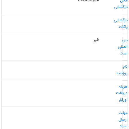
اتاق مناقصات
حل
ازگشایی
ازگشایی
اکات
خیر
ین
لمللی
ست
ام
وزنامه
زینه
ریافت
وراق
هلت
رسال
سناد