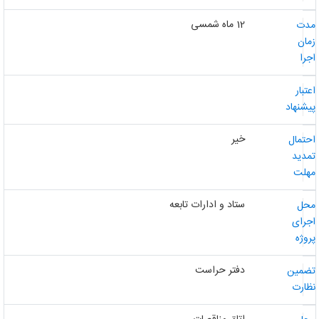
12 ماه شمسی
دت
مان
جرا
عتبار
یشنهاد
خیر
حتمال
مدید
هلت
ستاد و ادارات تابعه
حل
جرای
روژه
دفتر حراست
ضمین
ظارت