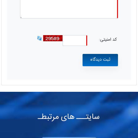
کد امنیتی:
سایتـــ های مرتبطـ