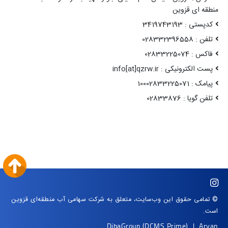
منطقه ای قزوین
کدپستی : 3419743193
تلفن : 028332396558
فاکس : 02833225074
پست الکترونیکی : info[at]qzrw.ir
پیامک : 10002833225071
تلفن گویا : 02833876
© تمامی حقوق این وب‌سایت، متعلق به شرکت سهامی آب منطقه‌ای قزوین
است.
DibaGroup
(DCMS Prime)
|
Arvan