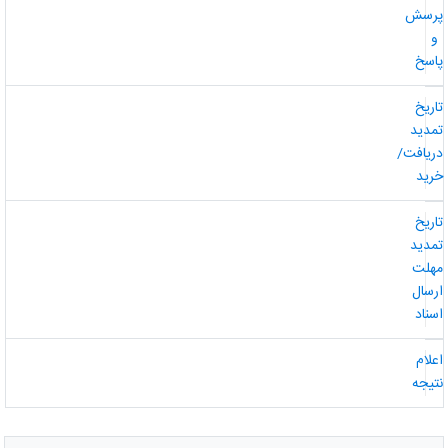
رسش
و
اسخ
اریخ
مدید
ریافت/
رید
اریخ
مدید
هلت
رسال
سناد
علام
تیجه