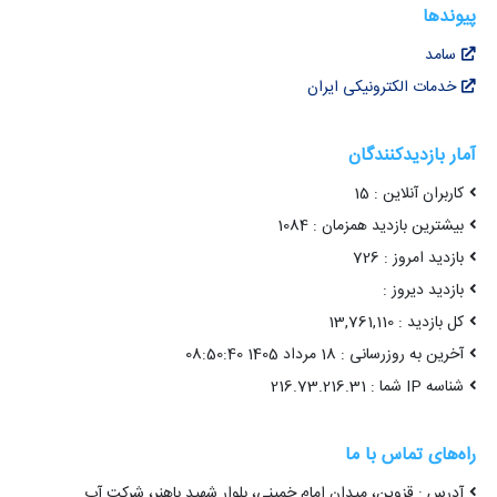
پیوندها
سامد
خدمات الکترونیکی ایران
آمار بازدیدکنندگان
کاربران آنلاین : 15
بیشترین بازدید همزمان : 1084
بازدید امروز : 726
بازدید دیروز :
کل بازدید : 13,761,110
آخرین به روزرسانی : 18 مرداد 1405 08:50:40
شناسه IP شما : 216.73.216.31
راه‌های تماس با ما
آدرس : قزوین، میدان امام خمینی، بلوار شهید باهنر، شرکت آب