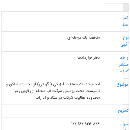
د
ند
مناقصه یك مرحله‌ای
وع
گهی
دفتر قراردادها
احد
نتشر
ننده
انجام خدمات حفاظت فیزیکی (نگهبانی) از مجموعه اماکن و
وضوع
تاسیسات تحت پوشش شرکت آب منطقه ای قزوین در
محدوده فعالیت شرکت در ستاد و ادارات
شریح
122.162.923.826
یزان