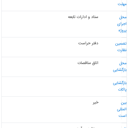
هلت
ستاد و ادارات تابعه
حل
جرای
روژه
دفتر حراست
ضمین
ظارت
اتاق مناقصات
حل
ازگشایی
ازگشایی
اکات
خیر
ین
لمللی
ست