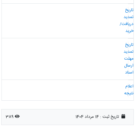
اریخ
مدید
ریافت/
رید
اریخ
مدید
هلت
رسال
سناد
علام
تیجه
تاریخ ثبت :
14 مرداد 1404
389