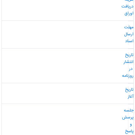
ریافت
وراق
هلت
رسال
سناد
اریخ
نتشار
ر
وزنامه
اریخ
غاز
لسه
رسش
و
اسخ