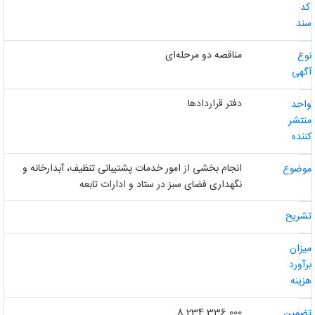
د
ند
مناقصه دو مرحله‌ای
وع
گهی
دفتر قراردادها
احد
نتشر
ننده
انجام بخشی از امور خدمات پشتیبانی تنظیف، آبدارخانه و
وضوع
نگهداری فضای سبز در ستاد و ادارات تابعه
شریح
یزان
رآورد
زینه
8.234.336.000
ضمین