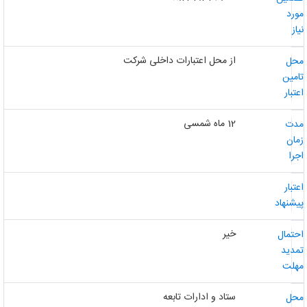
ورد
از
از محل اعتبارات داخلی شرکت
حل
امین
عتبار
12 ماه شمسی
دت
مان
جرا
عتبار
یشنهاد
خیر
حتمال
مدید
هلت
ستاد و ادارات تابعه
حل