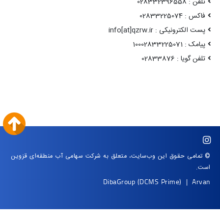
تلفن : 028332396558
فاکس : 02833225074
پست الکترونیکی : info[at]qzrw.ir
پیامک : 10002833225071
تلفن گویا : 02833876
© تمامی حقوق این وب‌سایت، متعلق به شرکت سهامی آب منطقه‌ای قزوین
است.
DibaGroup
(DCMS Prime)
|
Arvan