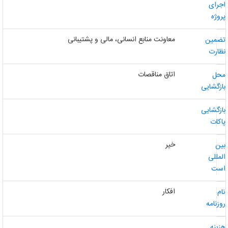
جرای
روژه
معاونت منابع انسانی، مالی و پشتیبانی
ضمین
ظارت
اتاق مناقصات
حل
ازگشایی
ازگشایی
اکات
خیر
ین
لمللی
ست
افکار
ام
وزنامه
زینه