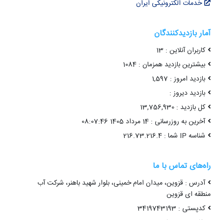
خدمات الکترونیکی ایران
آمار بازدیدکنندگان
کاربران آنلاین : 13
بیشترین بازدید همزمان : 1084
بازدید امروز : 1,597
بازدید دیروز :
کل بازدید : 13,756,930
آخرین به روزرسانی : 14 مرداد 1405 08:07:46
شناسه IP شما : 216.73.216.4
راه‌های تماس با ما
آدرس : قزوین، میدان امام خمینی، بلوار شهید باهنر، شرکت آب
منطقه ای قزوین
کدپستی : 3419743193