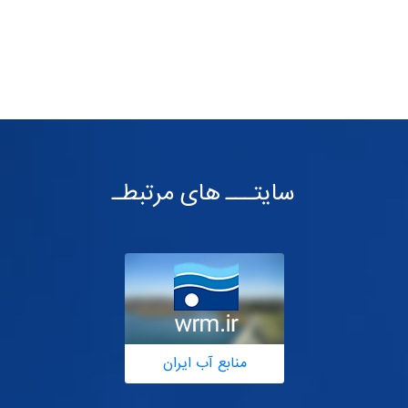
سایتـــ های مرتبطـ
منابع آب ایران