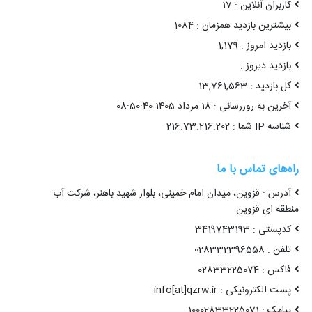
کاربران آنلاین : 17
بیشترین بازدید همزمان : 1084
بازدید امروز : 1,179
بازدید دیروز :
کل بازدید : 13,761,563
آخرین به روزرسانی : 18 مرداد 1405 08:50:40
شناسه IP شما : 216.73.216.202
راه‌های تماس با ما
آدرس : قزوین، میدان امام خمینی، بلوار شهید باهنر، شرکت آب
منطقه ای قزوین
کدپستی : 3419743193
تلفن : 028332396558
فاکس : 02833225074
پست الکترونیکی : info[at]qzrw.ir
پیامک : 10002833225071