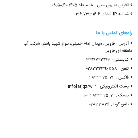
آخرین به روزرسانی : 18 مرداد 1405 08:50:40
شناسه IP شما : 216.73.216.61
راه‌های تماس با ما
آدرس : قزوین، میدان امام خمینی، بلوار شهید باهنر، شرکت آب
منطقه ای قزوین
کدپستی : 3419743193
تلفن : 028332396558
فاکس : 02833225074
پست الکترونیکی : info[at]qzrw.ir
پیامک : 10002833225071
تلفن گویا : 02833876