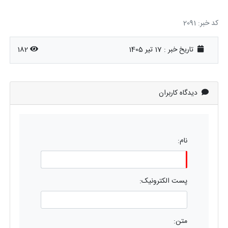
کد خبر: 2091
تاریخ خبر : 17 تیر 1405
182
دیدگاه کاربران
نام:
پست الکترونیک:
متن: