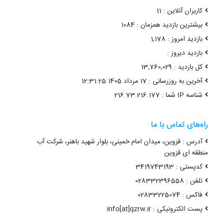
کاربران آنلاین : 11
بیشترین بازدید همزمان : 1084
بازدید امروز : 1,178
بازدید دیروز :
کل بازدید : 13,760,029
آخرین به روزرسانی : 17 مرداد 1405 12:31:25
شناسه IP شما : 216.73.216.177
راه‌های تماس با ما
آدرس : قزوین، میدان امام خمینی، بلوار شهید باهنر، شرکت آب
منطقه ای قزوین
کدپستی : 3419743193
تلفن : 028332396558
فاکس : 02833225074
پست الکترونیکی : info[at]qzrw.ir