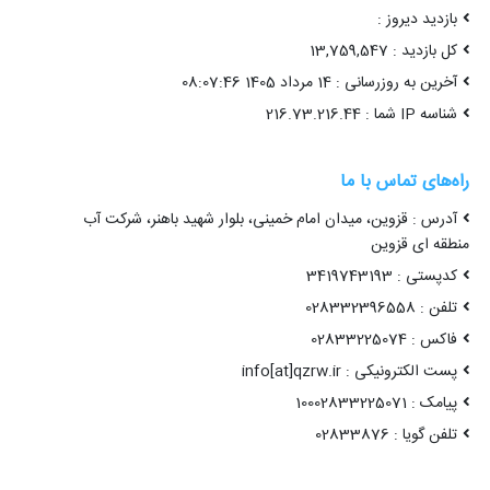
بازدید دیروز :
کل بازدید : 13,759,547
آخرین به روزرسانی : 14 مرداد 1405 08:07:46
شناسه IP شما : 216.73.216.44
راه‌های تماس با ما
آدرس : قزوین، میدان امام خمینی، بلوار شهید باهنر، شرکت آب
منطقه ای قزوین
کدپستی : 3419743193
تلفن : 028332396558
فاکس : 02833225074
پست الکترونیکی : info[at]qzrw.ir
پیامک : 10002833225071
تلفن گویا : 02833876