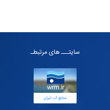
سایتـــ های مرتبطـ
منابع آب ایران