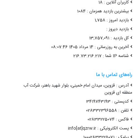
کاربران آنلاین : 18
بیشترین بازدید همزمان : 1084
بازدید امروز : 1,758
بازدید دیروز :
کل بازدید : 13,757,091
آخرین به روزرسانی : 14 مرداد 1405 08:07:46
شناسه IP شما : 216.73.216.217
راه‌های تماس با ما
آدرس : قزوین، میدان امام خمینی، بلوار شهید باهنر، شرکت آب
منطقه ای قزوین
کدپستی : 3419743193
تلفن : 028332396558
فاکس : 02833225074
پست الکترونیکی : info[at]qzrw.ir
پیامک : 10002833225071