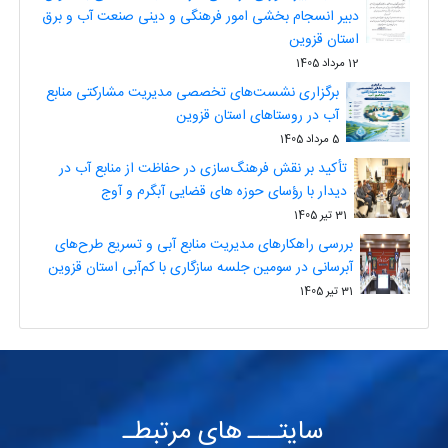
دبیر انسجام بخشی امور فرهنگی و دینی صنعت آب و برق
استان قزوین
12 مرداد 1405
برگزاری نشست‌های تخصصی مدیریت مشارکتی منابع
آب در روستاهای استان قزوین
5 مرداد 1405
تأکید بر نقش فرهنگ‌سازی در حفاظت از منابع آب در
دیدار با رؤسای حوزه های قضایی آبگرم و آوج
31 تیر 1405
بررسی راهکارهای مدیریت منابع آبی و تسریع طرح‌های
آبرسانی در سومین جلسه سازگاری با کم‌آبی استان قزوین
31 تیر 1405
سایتـــ های مرتبطـ