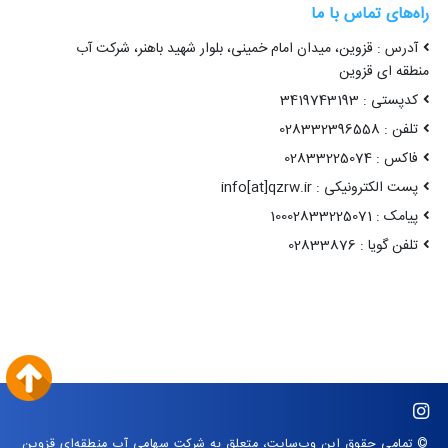
راه‌های تماس با ما
آدرس : قزوین، میدان امام خمینی، بلوار شهید باهنر، شرکت آب
منطقه ای قزوین
کدپستی : 3419743193
تلفن : 028332396558
فاکس : 02833225074
پست الکترونیکی : info[at]qzrw.ir
پیامک : 10002833225071
تلفن گویا : 02833876
© تمامی حقوق این وب‌سایت، متعلق به شرکت سهامی آب منطقه‌ای قزوین