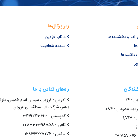
زیر پرتال‌ها
ررات و بخشنامه‌ها
داناب قزوین
ها
سامانه شفافیت
ادداشت‌ها
یر
کنندگان
راه‌های تماس با ما
ن : 14
آدرس : قزوین، میدان امام خمینی، بلوا
باهنر، شرکت آب منطقه ای قزوین
ید همزمان : 1084
کدپستی : 3419743193
1,71
تلفن : 028332396558
 :
فاکس : 02833225074
1