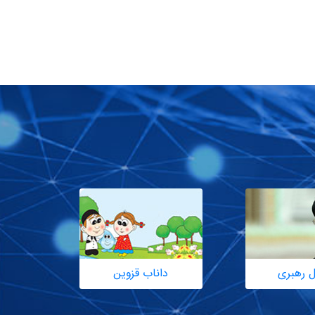
ل رهبری
داناب قزوین