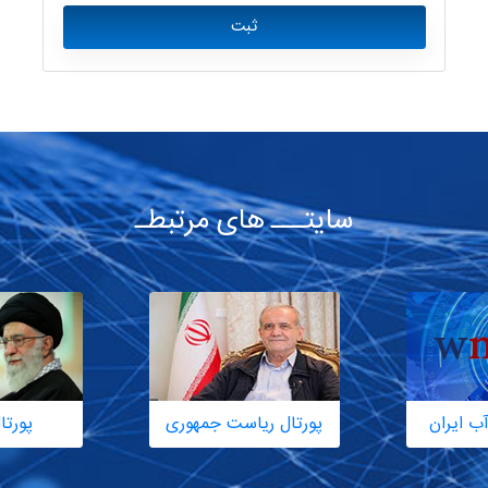
ثبت
سایتـــ های مرتبطـ
ب ایران
پورتال ریاست جمهوری
پورتا