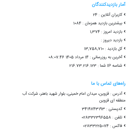
آمار بازدیدکنندگان
کاربران آنلاین : 24
بیشترین بازدید همزمان : 1084
بازدید امروز : 1,374
بازدید دیروز :
کل بازدید : 13,758,710
آخرین به روزرسانی : 14 مرداد 1405 08:07:46
شناسه IP شما : 216.73.216.123
راه‌های تماس با ما
آدرس : قزوین، میدان امام خمینی، بلوار شهید باهنر، شرکت آب
منطقه ای قزوین
کدپستی : 3419743193
تلفن : 028332396558
فاکس : 02833225074